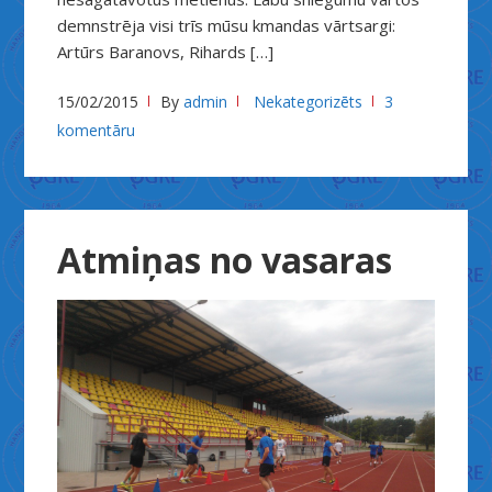
demnstrēja visi trīs mūsu kmandas vārtsargi:
Artūrs Baranovs, Rihards […]
15/02/2015
By
admin
Nekategorizēts
3
komentāru
Atmiņas no vasaras