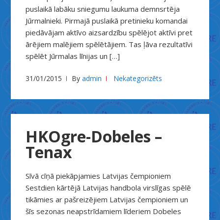
puslaikā labāku sniegumu laukuma demnsrtēja
Jūrmalnieki. Pirmajā puslaikā pretinieku komandai
piedāvājam aktīvo aizsardzību spēlējot aktīvi pret
ārējiem malējiem spēlētājiem. Tas ļāva rezultatīvi
spēlēt Jūrmalas līnijas un […]
31/01/2015
By
admin
Nekategorizēts
HKOgre-Dobeles –
Tenax
Sīvā cīņā piekāpjamies Latvijas čempioniem
Sestdien kārtējā Latvijas handbola virslīgas spēlē
tikāmies ar pašreizējiem Latvijas čempioniem un
šīs sezonas neapstrīdamiem līderiem Dobeles