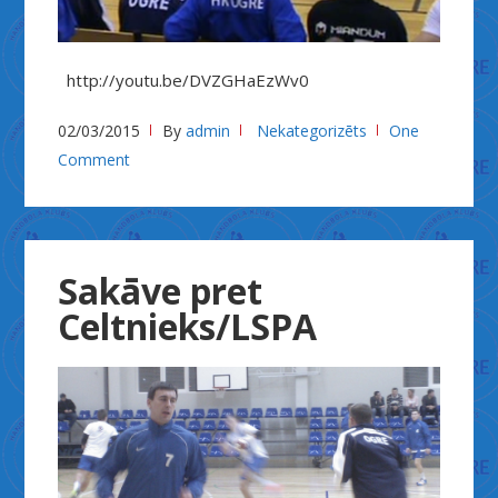
http://youtu.be/DVZGHaEzWv0
02/03/2015
By
admin
Nekategorizēts
One
Comment
Sakāve pret
Celtnieks/LSPA