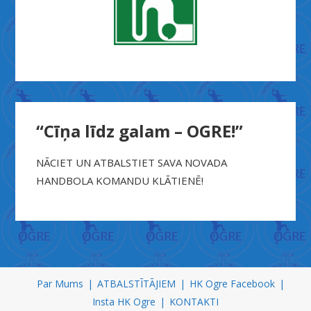
“Cīņa līdz galam – OGRE!”
NĀCIET UN ATBALSTIET SAVA NOVADA
HANDBOLA KOMANDU KLĀTIENĒ!
X
n
Par Mums
ATBALSTĪTĀJIEM
HK Ogre Facebook
x
Insta HK Ogre
KONTAKTI
x