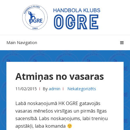
Skip
Skip
to
to
navigation
content
Main Navigation
Atmiņas no vasaras
11/02/2015
By
admin
Nekategorizēts
Labā noskaņojumā HK OGRE gatavojās
vasaras mēnešos virslīgas un pirmās līgas
sacensībā. Labs noskaņojums, labi treniņu
apstākļi, laba komanda