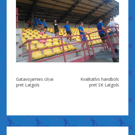
Ziņu
Gatavojamies cīņai
Kvalitatīvs handbols
pret Latgols
pret SK Latgols
izvēlne