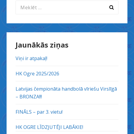
Meklēt:
Jaunākās ziņas
Viņi ir atpakaļ!
HK Ogre 2025/2026
Latvijas čempionāta handbolā vīriešu Virslīgā
– BRONZA!!!
FINĀLS – par 3. vietu!
HK OGRE LĪDZJUTĒJI LABĀKIE!