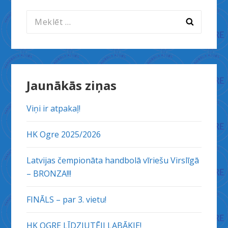
Meklēt:
Jaunākās ziņas
Viņi ir atpakaļ!
HK Ogre 2025/2026
Latvijas čempionāta handbolā vīriešu Virslīgā
– BRONZA!!!
FINĀLS – par 3. vietu!
HK OGRE LĪDZJUTĒJI LABĀKIE!