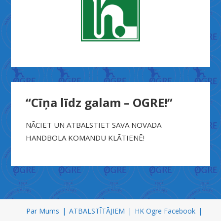
“Cīņa līdz galam – OGRE!”
NĀCIET UN ATBALSTIET SAVA NOVADA
HANDBOLA KOMANDU KLĀTIENĒ!
X
n
Par Mums
ATBALSTĪTĀJIEM
HK Ogre Facebook
x