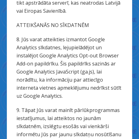
tikt apstrādāta serverī, kas neatrodas Latvijā
vai Eiropas Savienībā.
ATTEIKŠANĀS NO SĪKDATNĒM
8. Jūs varat atteikties izmantot Google
Analytics sīkdatnes, lejupielādējot un
instalējot Google Analytics Opt-out Browser
Add-on papildrīku. Šis papildrīks sazinās ar
Google Analytics JavaScript (ga.js), lai
norādītu, ka informāciju par attiecīgo
interneta vietnes apmeklējumu nedrīkst sūtīt
uz Google Analytics.
9. Tāpat Jūs varat mainīt pārlūkprogrammas
iestatījumus, lai atteiktos no jaunām
sīkdatnēm, izslēgtu esošās vai vienkārši
informētu Jūs par jaunu sīkdatņu nosūtīšanu