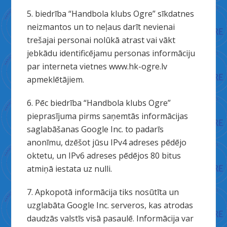
5. biedrība “Handbola klubs Ogre” sīkdatnes
neizmantos un to neļaus darīt nevienai
trešajai personai nolūkā atrast vai vākt
jebkādu identificējamu personas informāciju
par interneta vietnes www.hk-ogre.lv
apmeklētājiem.
6. Pēc biedrība “Handbola klubs Ogre”
pieprasījuma pirms saņemtās informācijas
saglabāšanas Google Inc. to padarīs
anonīmu, dzēšot jūsu IPv4 adreses pēdējo
oktetu, un IPv6 adreses pēdējos 80 bitus
atmiņā iestata uz nulli.
7. Apkopotā informācija tiks nosūtīta un
uzglabāta Google Inc. serveros, kas atrodas
daudzās valstīs visā pasaulē. Informācija var