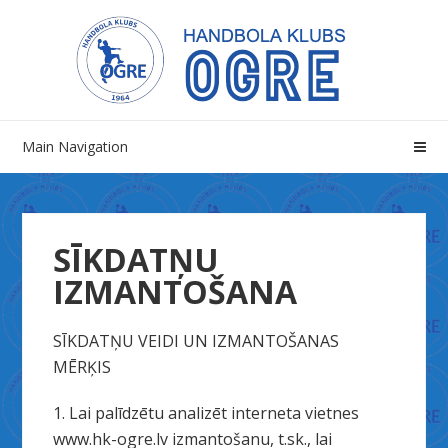
Skip
Skip
to
to
navigation
content
Main Navigation
SĪKDATŅU
IZMANTOŠANA
SĪKDATŅU VEIDI UN IZMANTOŠANAS
MĒRĶIS
1. Lai palīdzētu analizēt interneta vietnes
www.hk-ogre.lv izmantošanu, t.sk., lai