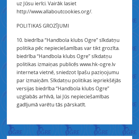
uz Jūsu ierīci. Vairāk lasiet
http://www.allaboutcookies.org/.
POLITIKAS GROZĪJUMI
10. biedrība “Handbola klubs Ogre” sīkdatņu
politika pēc nepieciešamības var tikt grozīta.
biedrība “Handbola klubs Ogre” sīkdatņu
politikas izmaiņas publicēs www.hk-ogre.lv
interneta vietnē, sniedzot īpašu paziņojumu
par izmaiņām. Sīkdatņu politikas iepriekšējās
versijas biedrība “Handbola klubs Ogre”
uzglabās arhīvā, lai Jūs nepieciešamības
gadījumā varētu tās pārskatīt.