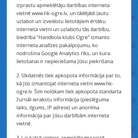
izprastu apmeklētāju darbības interneta
vietnē www.hk-ogre.lv, un tādējādi ļautu
uzlabot un izveidotu lietotājiem ērtāku
interneta vietni un uzlabotu tās darbību,
biedrība “Handbola klubs Ogre” izmanto
interneta analīzes pakalpojumu, ko
nodrošina Google Analytics rīks, un kura
lietošanai ir nepieciešama Jūsu piekrišana.
2. Sīkdatnēs tiek apkopota informācija par to,
kā Jūs izmantojat interneta vietni www.hk-
ogre.lv. Šim nolūkam tiek apkopota standarta
žurnāl-ierakstu informācija (pieslēguma
laiks, ilgums, IP adrese) un anonīma
informācija par Jūsu darbībām interneta
vietnē.
3. Lai katrā vietnes apmeklējuma reizē