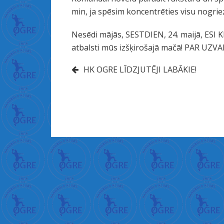
ا
min, ja spēsim koncentrēties visu nogriez
ر
ة
Nesēdi mājās, SESTDIEN, 24. maijā, ESI
س
atbalsti mūs izšķirošajā mačā! PAR UZVA
ك
Ziņu
س
HK OGRE LĪDZJUTĒJI LABĀKIE!
ن
izvēlne
ي
ك
ا
خ
و
ا
ت
ब
ह
न