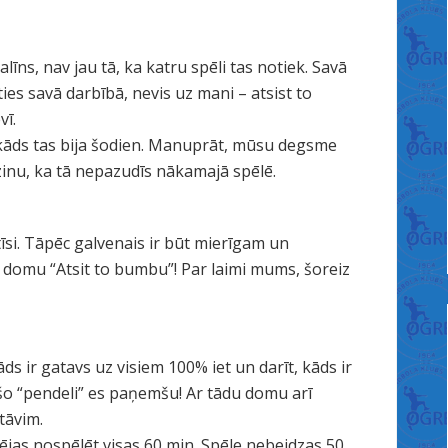
īns, nav jau tā, ka katru spēli tas notiek. Savā
ties savā darbībā, nevis uz mani – atsist to
vī.
kāds tas bija šodien. Manuprāt, mūsu degsme
 zinu, ka tā nepazudīs nākamajā spēlē.
tīsi. Tāpēc galvenais ir būt mierīgam un
ik domu “Atsit to bumbu”! Par laimi mums, šoreiz
s ir gatavs uz visiem 100% iet un darīt, kāds ir
 šo “pendeli” es paņemšu! Ar tādu domu arī
tāvim.
jas nospēlēt visas 60 min. Spēle nebeidzas 50