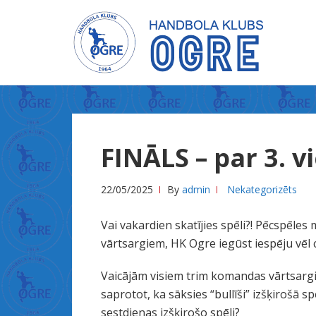
Skip
Skip
to
to
navigation
content
X
n
FINĀLS – par 3. v
x
x
22/05/2025
By
admin
Nekategorizēts
س
ك
Vai vakardien skatījies spēli?! Pēcspēles
س
vārtsargiem, HK Ogre iegūst iespēju vēl cī
ل
ي
Vaicājām visiem trim komandas vārtsargi
ل
saprotot, ka sāksies “bullīši” izšķirošā 
ة
sestdienas izšķirošo spēli?