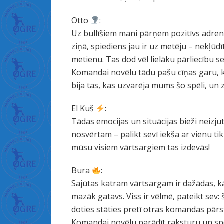
ا
ل
Otto
:
د
Uz bullīšiem mani pārņem pozitīvs adrenal
خ
ziņā, spiediens jau ir uz metēju – nekļūdī
ل
metienu. Tas dod vēl lielāku pārliecību se
ة
Komandai novēlu tādu pašu cīņas garu, 
ف
bija tas, kas uzvarēja mums šo spēli, un
ت
El Kuš
:
ح
Tādas emocijas un situācijas bieži neizju
غ
nosvērtam – palikt sevī iekša ar vienu t
ش
mūsu visiem vārtsargiem tas izdevās!
ا
ء
Bura
:
ا
Sajūtas katram vārtsargam ir dažādas, kād
ل
mazāk gatavs. Viss ir vēlmē, pateikt sev:
ب
doties stāties pretī otras komandas pārs
ك
Komandai novēlu parādīt raksturu un spē