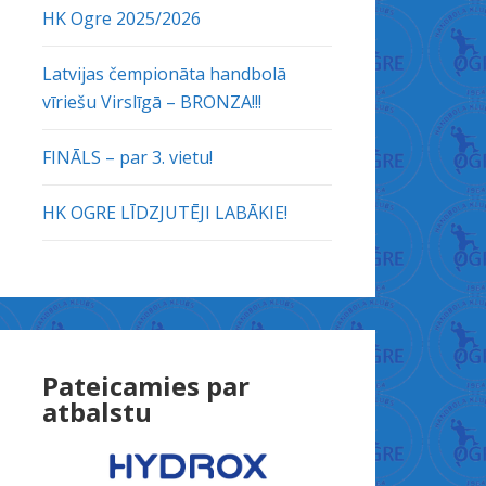
HK Ogre 2025/2026
Latvijas čempionāta handbolā
vīriešu Virslīgā – BRONZA!!!
FINĀLS – par 3. vietu!
HK OGRE LĪDZJUTĒJI LABĀKIE!
Pateicamies par
atbalstu