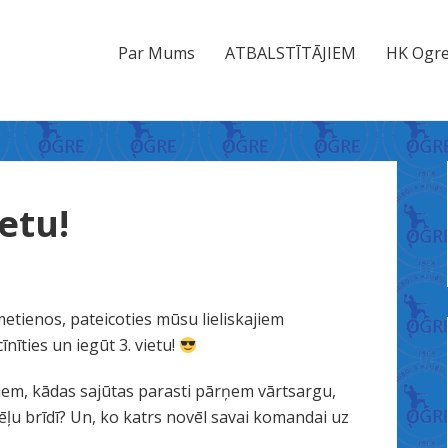
Par Mums
ATBALSTĪTĀJIEM
HK Ogre
ietu!
 metienos, pateicoties mūsu lieliskajiem
nīties un iegūt 3. vietu!
em, kādas sajūtas parasti pārņem vārtsargu,
spēļu brīdī? Un, ko katrs novēl savai komandai uz