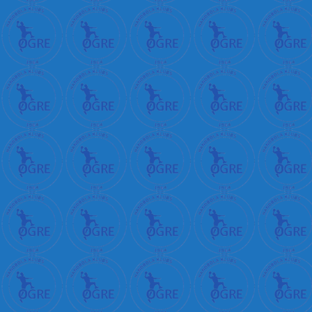
+
क
+
म
न
+
क
र
न
+
प
र
+
भ
+
ब
ड
+