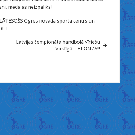
ni, medaļas neizpaliks!
 KLĀTESOŠS Ogres novada sporta centrs un
RU!
Latvijas čempionāta handbolā vīriešu
Virslīgā – BRONZA!!!