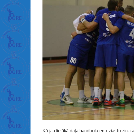
ل
ة
ا
ل
د
خ
ل
ة
ف
ت
ح
غ
ش
ا
ء
ا
ل
Kā jau lielākā daļa handbola entuziastu zin, 