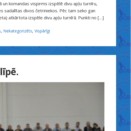
ā un komandas vispirms izspēlē divu apļu turnīru,
es sadalītas divos četriniekos. Pēc tam seko gan
ieta) atkārtota izspēle divu apļu turnīrā. Punkti no […]
s
,
Nekategorizēts
,
Vispārīgi
līpē.