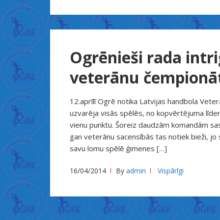
ड
+
भ
+
Ogrēnieši rada intr
ई
veterānu čempionā
+
न
+
12.aprīlī Ogrē notika Latvijas handbola Vet
ज
uzvarēja visās spēlēs, no kopvērtējuma līderi
ब
vienu punktu. Šoreiz daudzām komandām sast
gan veterānu sacensībās tas notiek bieži, jo 
र
savu lomu spēlē ģimenes […]
द
स
16/04/2014
By
admin
Vispārīgi
+
त
+
अ