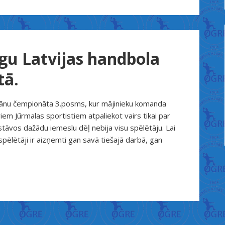
igu Latvijas handbola
tā.
erānu čempionāta 3.posms, kur mājinieku komanda
em Jūrmalas sportistiem atpaliekot vairs tikai par
āvos dažādu iemeslu dēļ nebija visu spēlētāju. Lai
spēlētāji ir aizņemti gan savā tiešajā darbā, gan