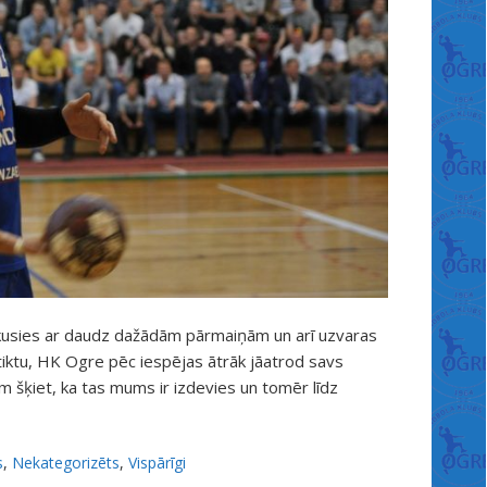
kusies ar daudz dažādām pārmaiņām un arī uzvaras
notiktu, HK Ogre pēc iespējas ātrāk jāatrod savs
em šķiet, ka tas mums ir izdevies un tomēr līdz
s
,
Nekategorizēts
,
Vispārīgi