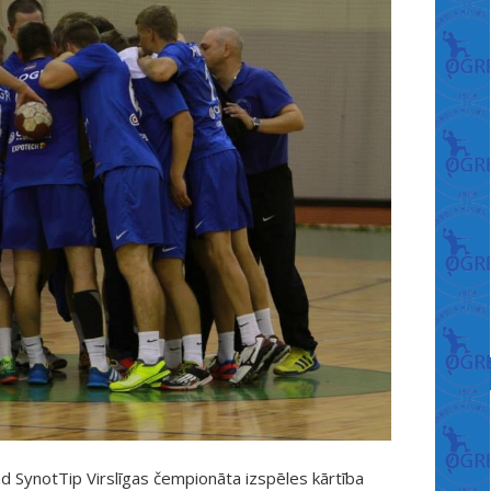
tad SynotTip Virslīgas čempionāta izspēles kārtība