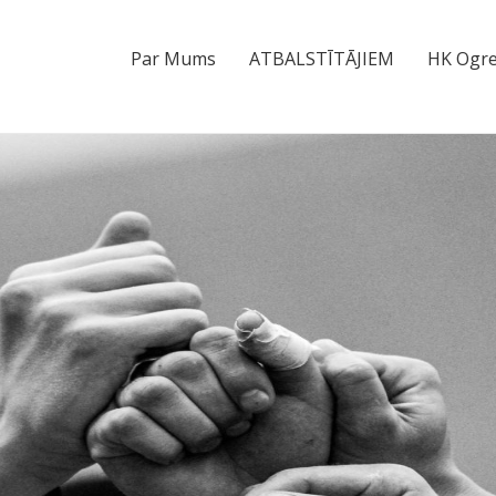
Par Mums
ATBALSTĪTĀJIEM
HK Ogre