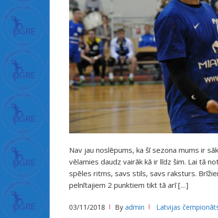
ह
न
+
क
+
म
न
+
क
र
न
+
Nav jau noslēpums, ka šī sezona mums ir sā
प
vēlamies daudz vairāk kā ir līdz šim. Lai tā 
र
spēles ritms, savs stils, savs raksturs. Brīži
+
pelnītajiem 2 punktiem tikt tā arī […]
भ
+
03/11/2018
By
admin
Latvijas čempionāt
ब