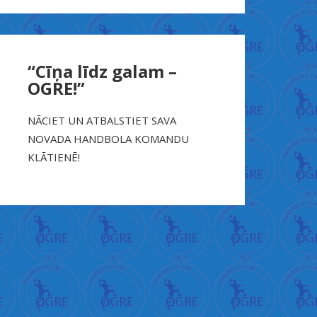
“Cīņa līdz galam –
OGRE!”
NĀCIET UN ATBALSTIET SAVA
NOVADA HANDBOLA KOMANDU
KLĀTIENĒ!