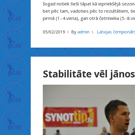
ب
šogad notiek tieši tāpat kā iepriekšējā sezon
ك
bet pēc tam, vadoties pēc to rezultātiem, ti
ا
pirmā (1.-4.vieta), gan otrā četrinieka (5.-8.v
ر
05/02/2019
By
admin
Latvijas čempionāt
ة
س
ك
س
ن
Stabilitāte vēl jānos
ي
ك
ا
خ
و
ا
ت
ब