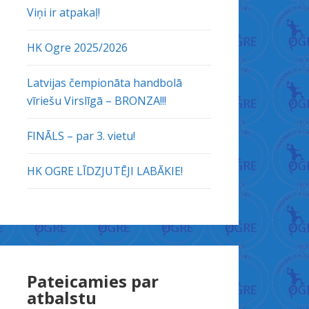
Viņi ir atpakaļ!
HK Ogre 2025/2026
Latvijas čempionāta handbolā
vīriešu Virslīgā – BRONZA!!!
FINĀLS – par 3. vietu!
HK OGRE LĪDZJUTĒJI LABĀKIE!
Pateicamies par
atbalstu