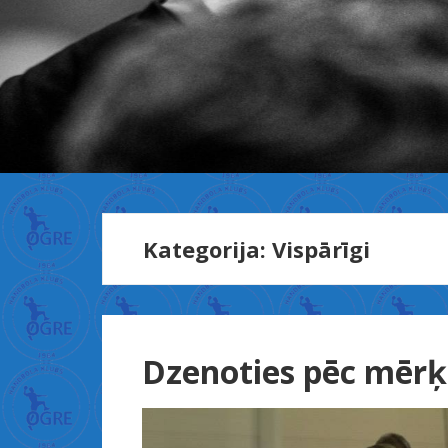
X
Kategorija:
Vispārīgi
n
x
x
س
ك
Dzenoties pēc mēr
س
ل
ي