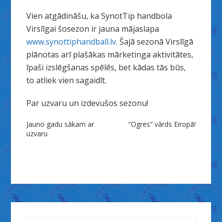
Vien atgādināšu, ka SynotTip handbola
Virslīgai šosezon ir jauna mājaslapa
www.synottiphandball.lv
. Šajā sezonā Virslīgā
plānotas arī plašākas mārketinga aktivitātes,
īpaši izslēgšanas spēlēs, bet kādas tās būs,
to atliek vien sagaidīt.
Par uzvaru un izdevušos sezonu!
Ziņu
Jauno gadu sākam ar
“Ogres” vārds Eiropā!
uzvaru
izvēlne