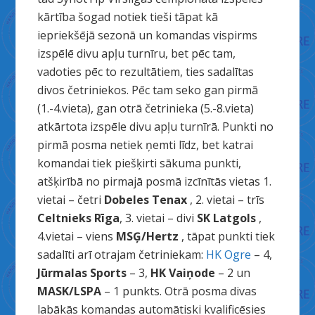
kārtība šogad notiek tieši tāpat kā
iepriekšējā sezonā un komandas vispirms
izspēlē divu apļu turnīru, bet pēc tam,
vadoties pēc to rezultātiem, ties sadalītas
divos četriniekos. Pēc tam seko gan pirmā
(1.-4.vieta), gan otrā četrinieka (5.-8.vieta)
atkārtota izspēle divu apļu turnīrā. Punkti no
pirmā posma netiek ņemti līdz, bet katrai
komandai tiek piešķirti sākuma punkti,
atšķirībā no pirmajā posmā izcīnītās vietas 1.
vietai – četri
Dobeles Tenax
, 2. vietai – trīs
Celtnieks Rīga
, 3. vietai – divi
SK Latgols
,
4.vietai – viens
MSĢ/Hertz
, tāpat punkti tiek
sadalīti arī otrajam četriniekam:
HK Ogre
– 4,
Jūrmalas Sports
– 3,
HK Vaiņode
– 2 un
MASK/LSPA
– 1 punkts. Otrā posma divas
labākās komandas automātiski kvalificēsies