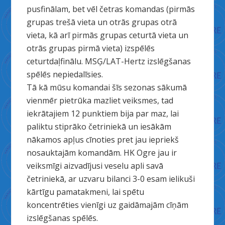
pusfinālam, bet vēl četras komandas (pirmās
grupas trešā vieta un otrās grupas otrā
vieta, kā arī pirmās grupas ceturtā vieta un
otrās grupas pirmā vieta) izspēlēs
ceturtdaļfinālu. MSĢ/LAT-Hertz izslēgšanas
spēlēs nepiedalīsies.
Tā kā mūsu komandai šīs sezonas sākumā
vienmēr pietrūka mazliet veiksmes, tad
iekrātajiem 12 punktiem bija par maz, lai
paliktu stiprāko četriniekā un iesākām
nākamos apļus cīnoties pret jau iepriekš
nosauktajām komandām. HK Ogre jau ir
veiksmīgi aizvadījusi veselu apli savā
četriniekā, ar uzvaru bilanci 3-0 esam ielikuši
kārtīgu pamatakmeni, lai spētu
koncentrēties vienīgi uz gaidāmajām cīņām
izslēgšanas spēlēs.