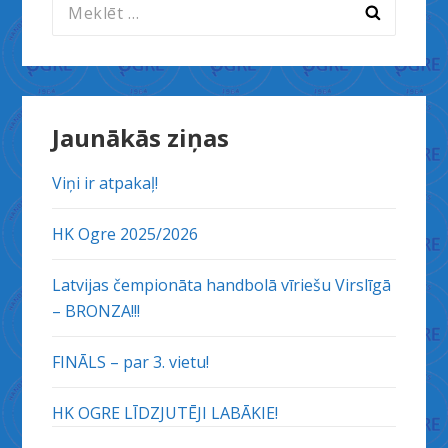
Meklēt:
Jaunākās ziņas
Viņi ir atpakaļ!
HK Ogre 2025/2026
Latvijas čempionāta handbolā vīriešu Virslīgā
– BRONZA!!!
FINĀLS – par 3. vietu!
HK OGRE LĪDZJUTĒJI LABĀKIE!