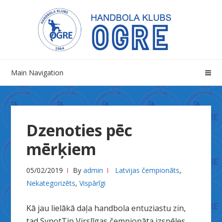
Skip
Skip
to
to
navigation
content
Main Navigation
Dzenoties pēc
mērķiem
05/02/2019
By
admin
Latvijas čempionāts
,
Nekategorizēts
,
Vispārīgi
Kā jau lielākā daļa handbola entuziastu zin,
tad SynotTip Virslīgas čempionāta izspēles