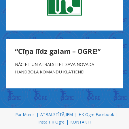
“Cīņa līdz galam – OGRE!”
NĀCIET UN ATBALSTIET SAVA NOVADA
HANDBOLA KOMANDU KLĀTIENĒ!
X
n
Par Mums
ATBALSTĪTĀJIEM
HK Ogre Facebook
x
Insta HK Ogre
KONTAKTI
x