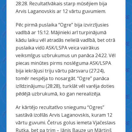
28:28. Rezultatīvākais starp mūsējiem bija
Arvis Laganovskis ar 12 vārtu guvumiem.
Pēc pirmā puslaika “Ogre” bija izvirzījusies
vadībā ar 15:12. Mājinieki arī turpinājumā
kādu laiku vēl atradās nelielā vadībā, bet otrā
puslaika vidū ASK/LSPA veica vairākus
veiksmīgus uzbrukumus un panāca 24:22. Vēl
piecas minūtes pirms noslēguma ASK/LSPA
bija iekrājusi triju vārtu pārsvaru (27:24),
tomēr nespēja to nosargāt. “Ogre” panāca
izlīdzinājumu (28:28), turklāt vēl varēja doties
pēdējā uzbrukumā, ko gan nerealizēja.
Ar kārtējo rezultatīvo sniegumu “Ogres”
sastāvā izcēlās Arvis Laganovskis, kuram 12
vārtu guvumi. Četrus golus iemeta Vjačeslavs
Rutka, bet pa trim – Jānis Bauze un Mārtiņš