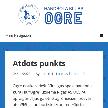
Skip
Skip
to
to
navigation
content
Main Navigation
Atdots punkts
04/11/2020
By
admin
Latvijas čempionāts
Ogrē notika vīriešu Virslīgas spēle handbolā,
kurā HK “Ogre” uzņēma Rīgas ASK/LSPA.
Spraigās cīņas galotnē ogrēniešiem izdevās
atspēlēties un burtiski izraut neizšķirtu –