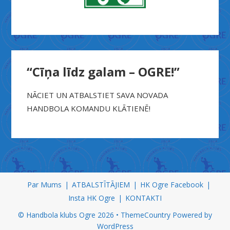
“Cīņa līdz galam – OGRE!”
NĀCIET UN ATBALSTIET SAVA NOVADA
HANDBOLA KOMANDU KLĀTIENĒ!
X
n
Par Mums
ATBALSTĪTĀJIEM
HK Ogre Facebook
x
Insta HK Ogre
KONTAKTI
x
© Handbola klubs Ogre 2026 •
ThemeCountry
Powered by
س
WordPress