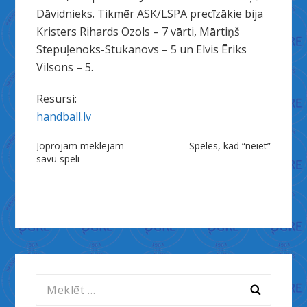
Dāvidnieks. Tikmēr ASK/LSPA precīzākie bija
Kristers Rihards Ozols – 7 vārti, Mārtiņš
Stepuļenoks-Stukanovs – 5 un Elvis Ēriks
Vilsons – 5.
Resursi:
handball.lv
Ziņu
Joprojām meklējam
Spēlēs, kad “neiet”
savu spēli
izvēlne
Meklēt: