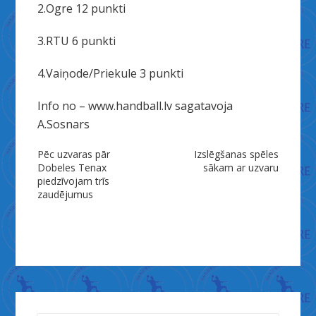
2.Ogre 12 punkti
3.RTU 6 punkti
4.Vaiņode/Priekule 3 punkti
Info no – www.handball.lv sagatavoja
A.Sosnars
Ziņu
Pēc uzvaras pār
Izslēgšanas spēles
Dobeles Tenax
sākam ar uzvaru
izvēlne
piedzīvojam trīs
zaudējumus