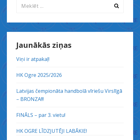
Meklēt:
Jaunākās ziņas
Viņi ir atpakaļ!
HK Ogre 2025/2026
Latvijas čempionāta handbolā vīriešu Virslīgā
– BRONZA!!!
FINĀLS – par 3. vietu!
HK OGRE LĪDZJUTĒJI LABĀKIE!