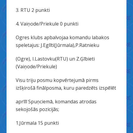
3. RTU 2 punkti
4. Vaiņode/Priekule 0 punkti
Ogres klubs apbalvojaa komandu labakos
speletajus: J.Eglīti(Jūrmala),P.Ratnieku
(Ogre), I.Lastovku(RTU) un Z.Ģībieti
(Vaiņode/Priekule)
Visu triju posmu kopvērtejumā pirms
izšķirošā finālposma, kuru paredzēts izspēlēt
aprīlī Spuņciemā, komandas atrodas
sekojošās pozicijās;
1.Jūrmala 15 punkti