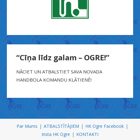
“Cīņa līdz galam – OGRE!”
NĀCIET UN ATBALSTIET SAVA NOVADA
HANDBOLA KOMANDU KLĀTIENĒ!
X
n
Par Mums
ATBALSTĪTĀJIEM
HK Ogre Facebook
x
Insta HK Ogre
KONTAKTI
x