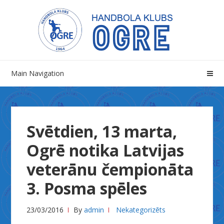
Skip
Skip
to
to
navigation
content
Main Navigation
Svētdien, 13 marta,
Ogrē notika Latvijas
veterānu čempionāta
3. Posma spēles
23/03/2016
By
admin
Nekategorizēts