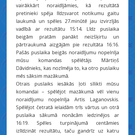
vairākkārt noraidījāmies, kā rezultātā
pretinieki spēja līdzsvarot notikumu gaitu
laukumā un spēles 27.minūtē jau izvirzījās
vadībā ar rezultātu 15:14. Līdz puslaika
beigām pratām panākt neizšķirtu un
pārtraukumā aizgājām pie rezultāta 16:16.
Pašās puslaika beigās noraidījumu nopelnīja
mūsu komandas spēlētājs Mārtiņš
Dāvidnieks, kas nozīmēja to, ka otro puslaiku
mēs sāksim mazākumā.
Otrais puslaiks iesākās ļoti sllikti mūsu
komandai – spēlējot mazākumā vēl vienu
noraidījumu nopelnīja Artis Laganovskis.
Spēlējot četratā ielaidām trīs vārtus un otrā
puslaika sākumā nonācām iedzinējos ar
16:19. Spēles turpinājumā centāmies
izlīdzināt rezultātu, taču gandrīz uz katru