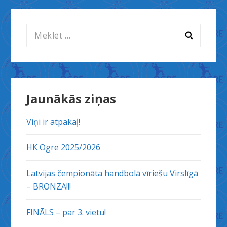
Meklēt:
Jaunākās ziņas
Viņi ir atpakaļ!
HK Ogre 2025/2026
Latvijas čempionāta handbolā vīriešu Virslīgā
– BRONZA!!!
FINĀLS – par 3. vietu!