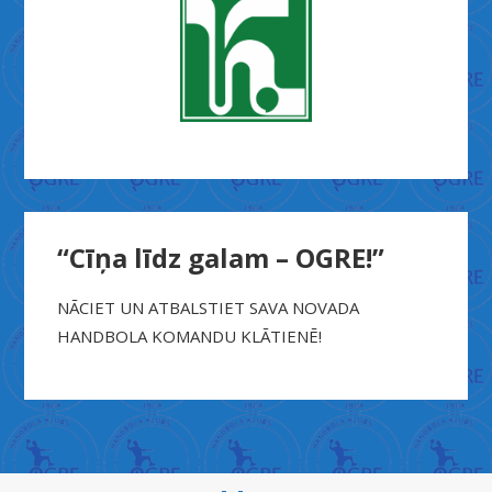
“Cīņa līdz galam – OGRE!”
NĀCIET UN ATBALSTIET SAVA NOVADA
HANDBOLA KOMANDU KLĀTIENĒ!
X
n