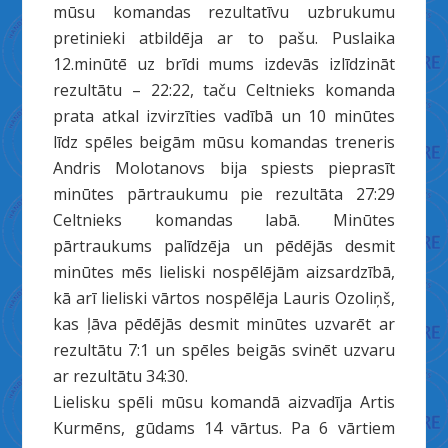
mūsu komandas rezultatīvu uzbrukumu
pretinieki atbildēja ar to pašu. Puslaika
12.minūtē uz brīdi mums izdevās izlīdzināt
rezultātu – 22:22, taču Celtnieks komanda
prata atkal izvirzīties vadībā un 10 minūtes
līdz spēles beigām mūsu komandas treneris
Andris Molotanovs bija spiests pieprasīt
minūtes pārtraukumu pie rezultāta 27:29
Celtnieks komandas labā. Minūtes
pārtraukums palīdzēja un pēdējās desmit
minūtes mēs lieliski nospēlējām aizsardzībā,
kā arī lieliski vārtos nospēlēja Lauris Ozoliņš,
kas ļāva pēdējās desmit minūtes uzvarēt ar
rezultātu 7:1 un spēles beigās svinēt uzvaru
ar rezultātu 34:30.
Lielisku spēli mūsu komandā aizvadīja Artis
Kurmēns, gūdams 14 vārtus. Pa 6 vārtiem