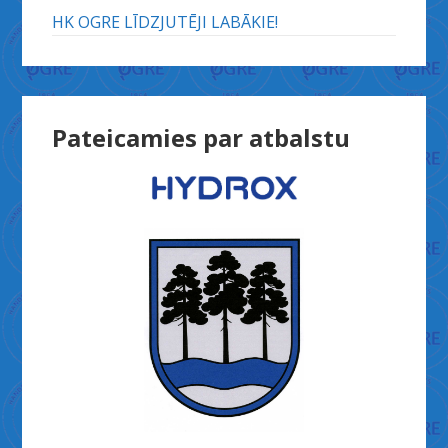
HK OGRE LĪDZJUTĒJI LABĀKIE!
Pateicamies par atbalstu