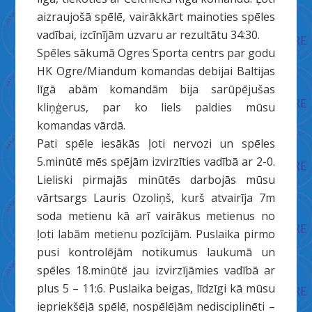
aizraujošā spēlē, vairākkārt mainoties spēles
vadībai, izcīnījām uzvaru ar rezultātu 34:30.
Spēles sākumā Ogres Sporta centrs par godu
HK Ogre/Miandum komandas debijai Baltijas
līgā abām komandām bija sarūpējušas
kliņģerus, par ko liels paldies mūsu
komandas vārdā.
Pati spēle iesākās ļoti nervozi un spēles
5.minūtē mēs spējām izvirzīties vadībā ar 2-0.
Lieliski pirmajās minūtēs darbojās mūsu
vārtsargs Lauris Ozoliņš, kurš atvairīja 7m
soda metienu kā arī vairākus metienus no
ļoti labām metienu pozīcijām. Puslaika pirmo
pusi kontrolējām notikumus laukumā un
spēles 18.minūtē jau izvirzījāmies vadībā ar
plus 5 – 11:6. Puslaika beigas, līdzīgi kā mūsu
iepriekšējā spēlē, nospēlējām nedisciplinēti –