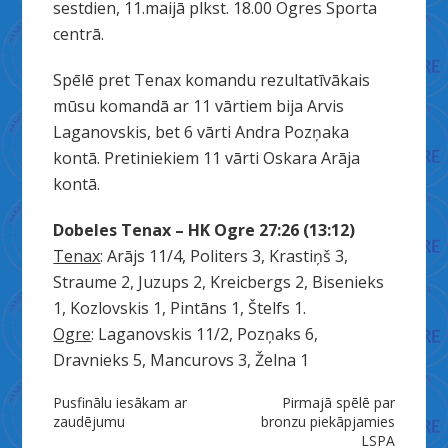
sestdien, 11.maijā plkst. 18.00 Ogres Sporta
centrā.
Spēlē pret Tenax komandu rezultatīvākais
mūsu komandā ar 11 vārtiem bija Arvis
Laganovskis, bet 6 vārti Andra Pozņaka
kontā. Pretiniekiem 11 vārti Oskara Arāja
kontā.
Dobeles Tenax – HK Ogre 27:26 (13:12)
Tenax
: Arājs 11/4, Politers 3, Krastiņš 3,
Straume 2, Juzups 2, Kreicbergs 2, Bisenieks
1, Kozlovskis 1, Pintāns 1, Štelfs 1.
Ogre
: Laganovskis 11/2, Pozņaks 6,
Dravnieks 5, Mancurovs 3, Želna 1
Ziņu
Pusfinālu iesākam ar
Pirmajā spēlē par
zaudējumu
bronzu piekāpjamies
LSPA