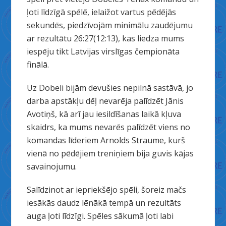
ļoti līdzīgā spēlē, ielaižot vartus pēdējās
sekundēs, piedzīvojām minimālu zaudējumu
ar rezultātu 26:27(12:13), kas liedza mums
iespēju tikt Latvijas virslīgas čempionāta
finālā.
Uz Dobeli bijām devušies nepilnā sastāvā, jo
darba apstākļu dēļ nevarēja palīdzēt Jānis
Avotiņš, kā arī jau iesildīšanas laikā kļuva
skaidrs, ka mums nevarēs palīdzēt viens no
komandas līderiem Arnolds Straume, kurš
vienā no pēdējiem treniņiem bija guvis kājas
savainojumu.
Salīdzinot ar iepriekšējo spēli, šoreiz mačs
iesākās daudz lēnākā tempā un rezultāts
auga ļoti līdzīgi. Spēles sākumā ļoti labi