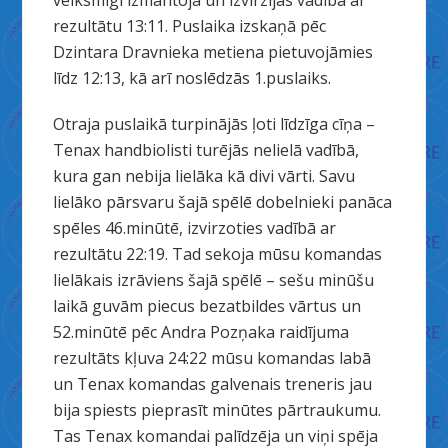
veiksmīgi izmantoja un izvirzījās vadībā ar
rezultātu 13:11. Puslaika izskaņā pēc
Dzintara Dravnieka metiena pietuvojāmies
līdz 12:13, kā arī noslēdzās 1.puslaiks.
Otraja puslaikā turpinājās ļoti līdzīga cīņa –
Tenax handbiolisti turējās nelielā vadībā,
kura gan nebija lielāka kā divi vārti. Savu
lielāko pārsvaru šajā spēlē dobelnieki panāca
spēles 46.minūtē, izvirzoties vadībā ar
rezultātu 22:19. Tad sekoja mūsu komandas
lielākais izrāviens šajā spēlē – sešu minūšu
laikā guvām piecus bezatbildes vārtus un
52.minūtē pēc Andra Pozņaka raidījuma
rezultāts kļuva 24:22 mūsu komandas labā
un Tenax komandas galvenais treneris jau
bija spiests pieprasīt minūtes pārtraukumu.
Tas Tenax komandai palīdzēja un viņi spēja