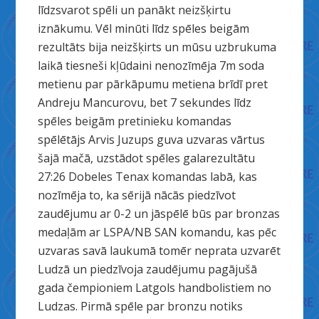
līdzsvarot spēli un panākt neizšķirtu
iznākumu. Vēl minūti līdz spēles beigām
rezultāts bija neizšķirts un mūsu uzbrukuma
laikā tiesneši kļūdaini nenozīmēja 7m soda
metienu par pārkāpumu metiena brīdī pret
Andreju Mancurovu, bet 7 sekundes līdz
spēles beigām pretinieku komandas
spēlētājs Arvis Juzups guva uzvaras vārtus
šajā mačā, uzstādot spēles galarezultātu
27:26 Dobeles Tenax komandas labā, kas
nozīmēja to, ka sērijā nācās piedzīvot
zaudējumu ar 0-2 un jāspēlē būs par bronzas
medaļām ar LSPA/NB SAN komandu, kas pēc
uzvaras savā laukumā tomēr neprata uzvarēt
Ludzā un piedzīvoja zaudējumu pagājušā
gada čempioniem Latgols handbolistiem no
Ludzas. Pirmā spēle par bronzu notiks