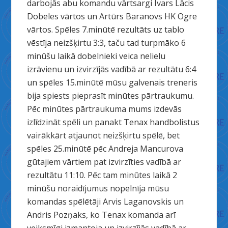
darbojās abu komandu vārtsargi Ivars Lācis
Dobeles vārtos un Artūrs Baranovs HK Ogre
vārtos. Spēles 7.minūtē rezultāts uz tablo
vēstīja neizšķirtu 3:3, taču tad turpmāko 6
minūšu laikā dobelnieki veica nelielu
izrāvienu un izvirzījās vadībā ar rezultātu 6:4
un spēles 15.minūtē mūsu galvenais treneris
bija spiests pieprasīt minūtes pārtraukumu.
Pēc minūtes pārtraukuma mums izdevās
izlīdzināt spēli un panakt Tenax handbolistus
vairākkārt atjaunot neizšķirtu spēlē, bet
spēles 25.minūtē pēc Andreja Mancurova
gūtajiem vārtiem pat izvirzīties vadībā ar
rezultātu 11:10. Pēc tam minūtes laikā 2
minūšu noraidījumus nopelnīja mūsu
komandas spēlētāji Arvis Laganovskis un
Andris Pozņaks, ko Tenax komanda arī