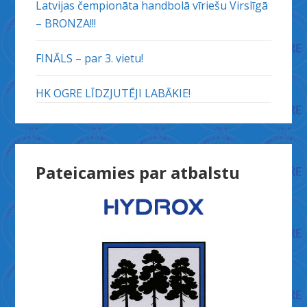
Latvijas čempionāta handbolā vīriešu Virslīgā
– BRONZA!!!
FINĀLS – par 3. vietu!
HK OGRE LĪDZJUTĒJI LABĀKIE!
Pateicamies par atbalstu