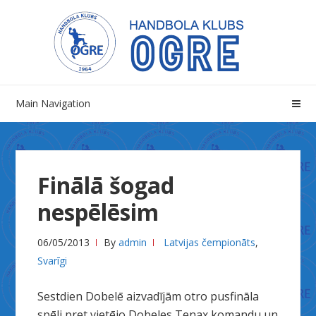
Skip
Skip
to
to
navigation
content
Main Navigation
Finālā šogad
nespēlēsim
06/05/2013
By
admin
Latvijas čempionāts
,
Svarīgi
Sestdien Dobelē aizvadījām otro pusfināla
spēli pret vietējo Dobeles Tenax komandu un