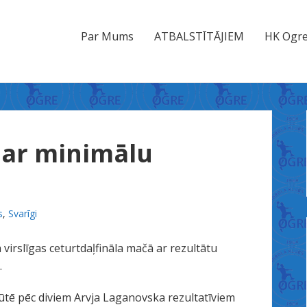
Par Mums
ATBALSTĪTĀJIEM
HK Ogre
 ar minimālu
s
,
Svarīgi
virslīgas ceturtdaļfināla mačā ar rezultātu
.
ūtē pēc diviem Arvja Laganovska rezultatīviem