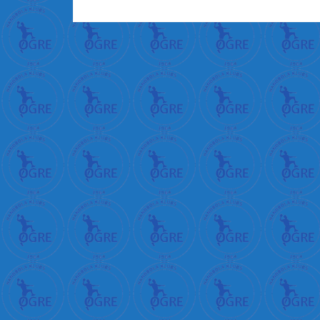
+
क
+
म
न
+
क
र
न
+
प
र
+
भ
+
ब
ड
+