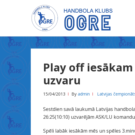
Skip
Skip
to
to
navigation
content
X
n
Play off iesākam
x
x
uzvaru
س
ك
15/04/2013
By
admin
Latvijas čempionāt
س
ل
Sestdien savā laukumā Latvijas handbola 
ي
26:25(10:10) uzvarējām ASK/LU komandu
ل
ة
Spēli labāk iesākām mēs un spēles 3.min