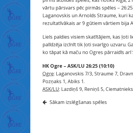
pirms atbildes spēles, kas notiks Rīgā, 21
ا
vārtu pārsvars pēc pirmās spēles – 26:25
ر
Laganovskis un Arnolds Straume, kuri ka
ة
rezultatīvākais ar 9 gūtiem vārtiem bija 
س
ك
Liels paldies visiem skatītājiem, kas ļoti 
س
palīdzēja izcīnīt tik ļoti svarīgo uzvaru.
ن
ko tāpat kā maču no Ogres pārraidīs arī
ي
ك
HK Ogre – ASK/LU 26:25 (10:10)
ا
Ogre
: Laganovskis 7/3, Straume 7, Dravn
خ
Pozņaks 1, Abiks 1.
و
ASK/LU
: Lazdiņš 9, Reniņš 5, Ciematnieks 
ا
Ziņu
ت
Sākam izslēgšanas spēles
ब
izvēlne
ह
न