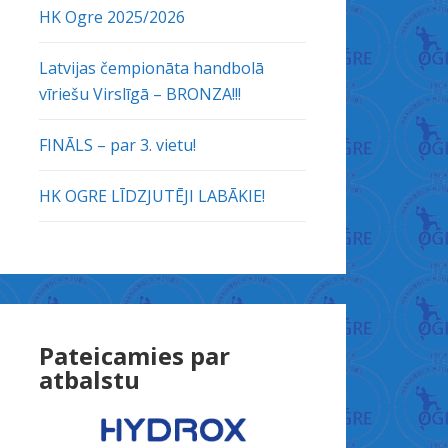
HK Ogre 2025/2026
Latvijas čempionāta handbolā
vīriešu Virslīgā – BRONZA!!!
FINĀLS – par 3. vietu!
HK OGRE LĪDZJUTĒJI LABĀKIE!
Pateicamies par
atbalstu