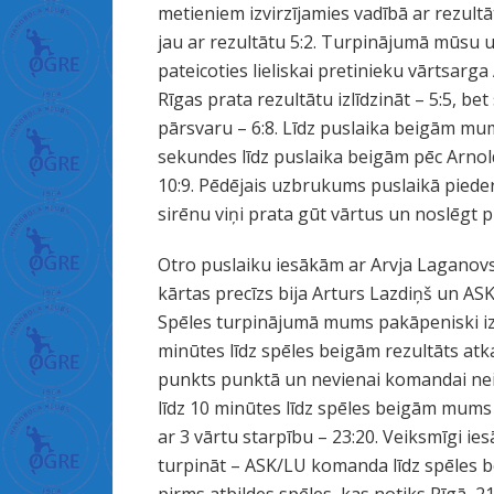
ا
metieniem izvirzījamies vadībā ar rezultā
ل
jau ar rezultātu 5:2. Turpinājumā mūsu u
د
pateicoties lieliskai pretinieku vārtsarga
خ
Rīgas prata rezultātu izlīdzināt – 5:5, bet
ل
pārsvaru – 6:8. Līdz puslaika beigām mum
ة
sekundes līdz puslaika beigām pēc Arnol
ف
10:9. Pēdējais uzbrukums puslaikā pieder
ت
sirēnu viņi prata gūt vārtus un noslēgt pu
ح
Otro puslaiku iesākām ar Arvja Laganovs
غ
kārtas precīzs bija Arturs Lazdiņš un AS
ش
Spēles turpinājumā mums pakāpeniski iz
ا
minūtes līdz spēles beigām rezultāts atka
ء
punkts punktā un nevienai komandai neiz
ا
līdz 10 minūtes līdz spēles beigām mums i
ل
ar 3 vārtu starpību – 23:20. Veiksmīgi 
ب
turpināt – ASK/LU komanda līdz spēles b
ك