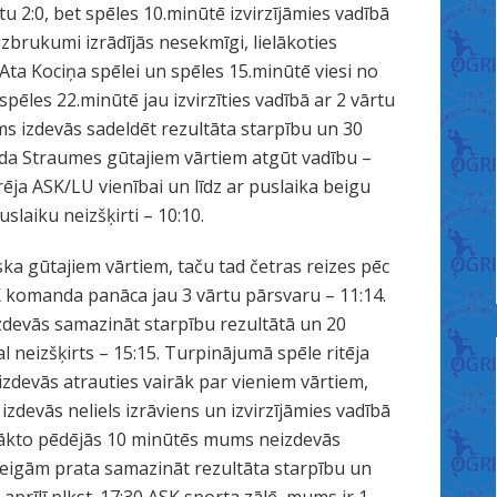
tu 2:0, bet spēles 10.minūtē izvirzījāmies vadībā
zbrukumi izrādījās nesekmīgi, lielākoties
 Ata Kociņa spēlei un spēles 15.minūtē viesi no
 spēles 22.minūtē jau izvirzīties vadībā ar 2 vārtu
s izdevās sadeldēt rezultāta starpību un 30
da Straumes gūtajiem vārtiem atgūt vadību –
ēja ASK/LU vienībai un līdz ar puslaika beigu
slaiku neizšķirti – 10:10.
ka gūtajiem vārtiem, taču tad četras reizes pēc
K komanda panāca jau 3 vārtu pārsvaru – 11:14.
devās samazināt starpību rezultātā un 20
l neizšķirts – 15:15. Turpinājumā spēle ritēja
devās atrauties vairāk par vieniem vārtiem,
zdevās neliels izrāviens un izvirzījāmies vadībā
iesākto pēdējās 10 minūtēs mums neizdevās
eigām prata samazināt rezultāta starpību un