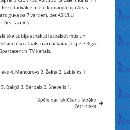
.aprīlī plkst. 17:30 ASK sporta zālē, mums ir 1
. Rezultatīvākie mūsu komandā bija Arvis
trs guva pa 7 vartiem, bet ASK/LU
Artūrs Lazdiņš.
lielā skaitā bija atnākuši atbalstīt mūs un
 Gaidīsim Jūsu atbalstu arī nākamajā spēlē Rīgā,
 Spartacentrs TV kanāls.
ieks 4, Mancurovs 3, Želna 2, Lablaiks 1,
5, Bāliņš 3, Bārbals 2, Šnēvelis 1.
Spēle par iekļūšanu labāko
četriniekā