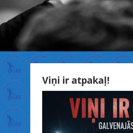
X
n
Viņi ir atpakaļ!
x
x
س
ك
س
ل
ي