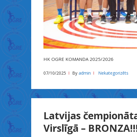
ड
+
भ
+
ई
+
न
HK OGRE KOMANDA 2025/2026
+
ज
07/10/2025
By
admin
Nekategorizēts
ब
र
द
स
+
Latvijas čempionāta
त
Virslīgā – BRONZA!!
+
अ