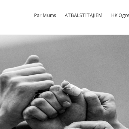
Par Mums
ATBALSTĪTĀJIEM
HK Ogre