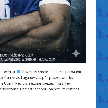
 spēlētāji!
Aleksis Smokro nolēmis pārbaudīt
iņš un Arvis Laganovskis pēc pauzes atgriežas —
m Uvim! “Pēc trīs sezonu pauzes – kas Tevi
āvā šosezon?” Primāri handbolu pametu mīlestības