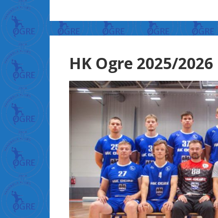
ह
न
+
क
+
HK Ogre 2025/2026
म
न
+
क
र
न
+
प
र
+
भ
+
ब