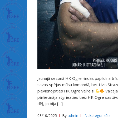
ب
ك
ا
ر
ة
س
ك
س
ن
ي
ك
ا
Jaunajā sezonā HK Ogre rindas papildina trīs
خ
savas spējas mūsu komandā, bet Uvis Strazd
و
pievienojoties HK Ogre vēlreiz!
Vaicāja
pārliecināja atgriezties tieši HK Ogre sast
ا
dēļ, jo bija […]
ت
ब
08/10/2025
By
admin
Nekategorizēts