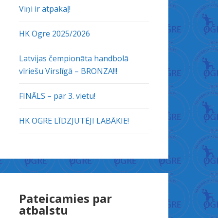
Viņi ir atpakaļ!
HK Ogre 2025/2026
Latvijas čempionāta handbolā
vīriešu Virslīgā – BRONZA!!!
FINĀLS – par 3. vietu!
HK OGRE LĪDZJUTĒJI LABĀKIE!
Pateicamies par
atbalstu