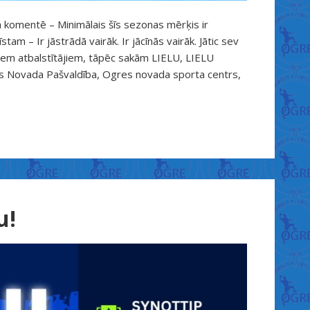
 komentē – Minimālais šīs sezonas mērķis ir
tam – Ir jāstrādā vairāk. Ir jācīnās vairāk. Jātic sev
iem atbalstītājiem, tāpēc sakām LIELU, LIELU
s Novada Pašvaldība, Ogres novada sporta centrs,
u!