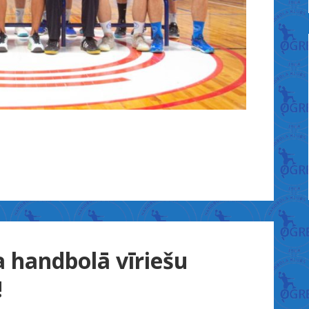
 handbolā vīriešu
!