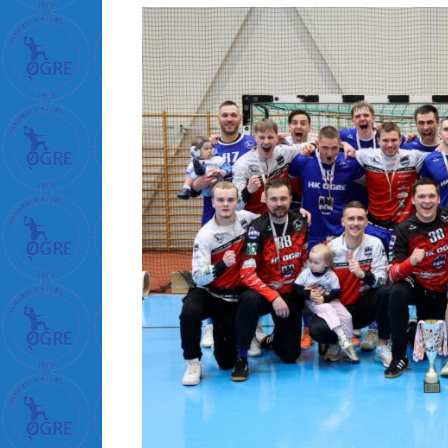
प
न
+
ब
ह
न
+
क
+
च
+
द
+
ड
+
ल
+