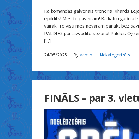
भ
+
Kā komandas galvenais treneris Rihards Leja
ई
izpildīts! Mēs to paveicām! Kā katru gadu atzīs
vairāk. To visu mēs nevaram panākt bez sav
+
PALDIES par aizvadīto sezonu! Paldies Ogre
न
[…]
+
प
24/05/2025
By
admin
Nekategorizēts
+
र
+
म
ज
FINĀLS – par 3. viet
+
ल
+
ए
ا