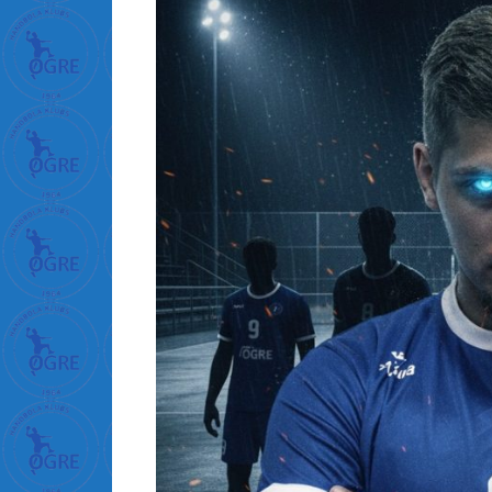
ل
ة
ا
ل
د
خ
ل
ة
ف
ت
ح
غ
ش
ا
ء
ا
ل