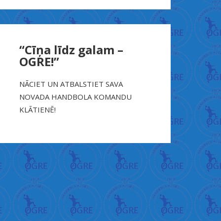
“Cīņa līdz galam –
OGRE!”
NĀCIET UN ATBALSTIET SAVA
NOVADA HANDBOLA KOMANDU
KLĀTIENĒ!