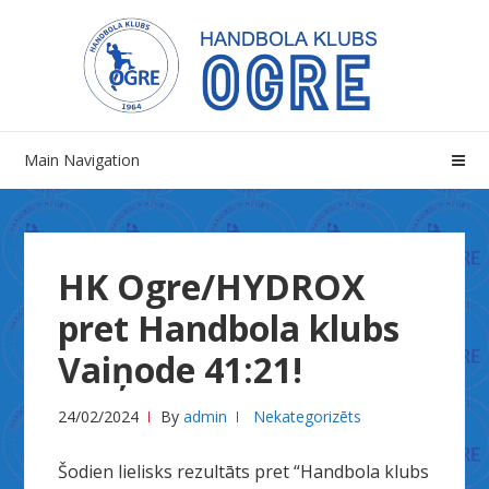
Skip
Skip
to
to
navigation
content
Main Navigation
HK Ogre/HYDROX
pret Handbola klubs
Vaiņode 41:21!
24/02/2024
By
admin
Nekategorizēts
Šodien lielisks rezultāts pret “Handbola klubs