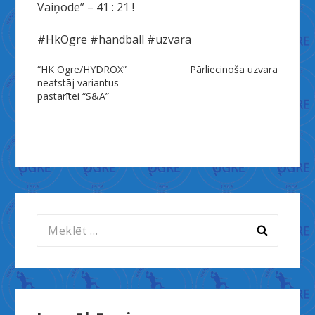
Vaiņode” – 41 : 21 !
#HkOgre #handball #uzvara
Ziņu
“HK Ogre/HYDROX”
Pārliecinoša uzvara
neatstāj variantus
izvēlne
pastarītei “S&A”
Meklēt: