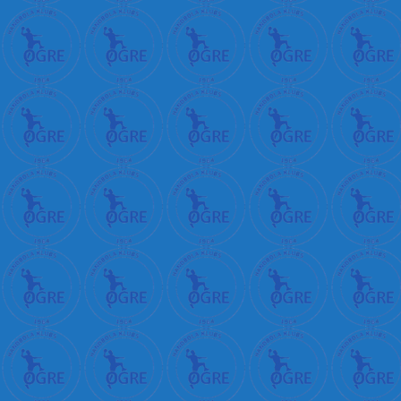
+
क
+
म
न
+
क
र
न
+
प
र
+
भ
+
ब
ड
+