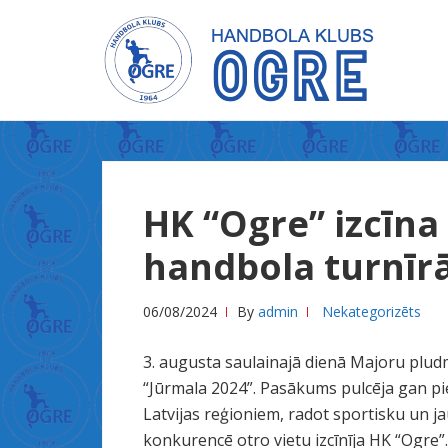
Skip
Skip
to
to
navigation
content
X
n
HK “Ogre” izcīna
x
x
handbola turnīrā
س
ك
06/08/2024
By
admin
Nekategorizēts
س
ل
3. augusta saulainajā dienā Majoru plud
ي
“Jūrmala 2024”. Pasākums pulcēja gan 
ل
Latvijas reģioniem, radot sportisku un j
ة
konkurencē otro vietu izcīnīja HK “Ogre”.