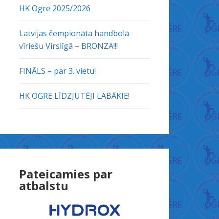
HK Ogre 2025/2026
Latvijas čempionāta handbolā
vīriešu Virslīgā – BRONZA!!!
FINĀLS – par 3. vietu!
HK OGRE LĪDZJUTĒJI LABĀKIE!
Pateicamies par
atbalstu