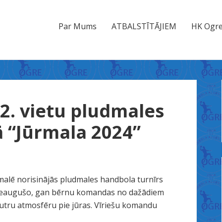
Par Mums
ATBALSTĪTĀJIEM
HK Ogre
 2. vietu pludmales
 “Jūrmala 2024”
malē norisinājās pludmales handbola turnīrs
pieaugušo, gan bērnu komandas no dažādiem
autru atmosfēru pie jūras. Vīriešu komandu