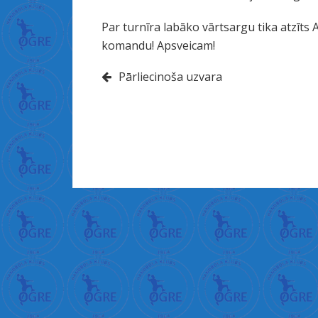
ا
ل
Par turnīra labāko vārtsargu tika atzīts
د
komandu! Apsveicam!
خ
Ziņu
Pārliecinoša uzvara
ل
ة
izvēlne
ف
ت
ح
غ
ش
ا
ء
ا
ل
ب
ك