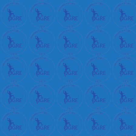
ا
ر
ة
س
ك
س
ن
ي
ك
ا
خ
و
ا
ت
ब
ह
न