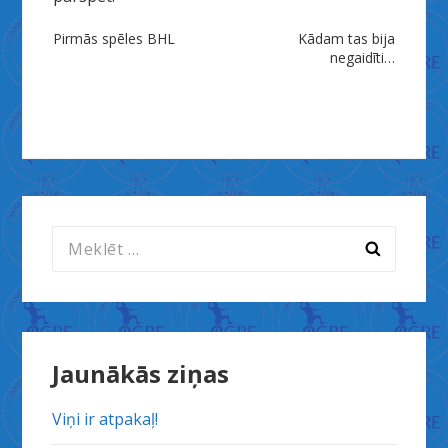
Ziņu
Pirmās spēles BHL
Kādam tas bija
negaidīti…
izvēlne
Meklēt:
Jaunākās ziņas
Viņi ir atpakaļ!