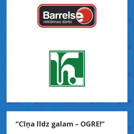
“Cīņa līdz galam – OGRE!”