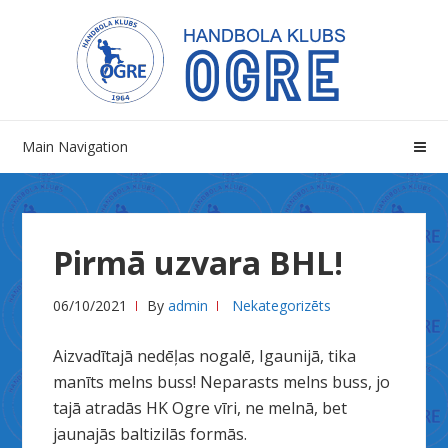
Skip
Skip
to
to
navigation
content
Main Navigation
Pirmā uzvara BHL!
06/10/2021
By
admin
Nekategorizēts
Aizvadītajā nedēļas nogalē, Igaunijā, tika
manīts melns buss! Neparasts melns buss, jo
tajā atradās HK Ogre vīri, ne melnā, bet
jaunajās baltizilās formās.