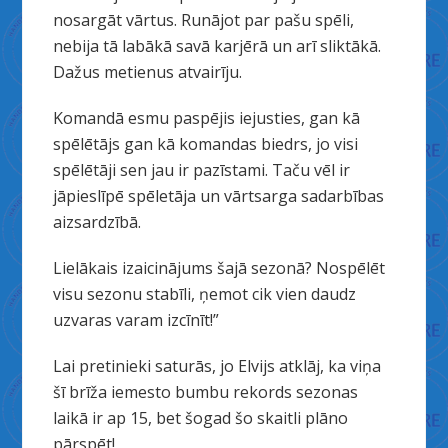
nosargāt vārtus. Runājot par pašu spēli,
nebija tā labākā savā karjērā un arī sliktākā.
Dažus metienus atvairīju.
Komandā esmu paspējis iejusties, gan kā
spēlētājs gan kā komandas biedrs, jo visi
spēlētāji sen jau ir pazīstami. Taču vēl ir
jāpieslīpē spēletāja un vārtsarga sadarbības
aizsardzībā.
Lielākais izaicinājums šajā sezonā? Nospēlēt
visu sezonu stabīli, ņemot cik vien daudz
uzvaras varam izcīnīt!”
Lai pretinieki saturās, jo Elvijs atklāj, ka viņa
šī brīža iemesto bumbu rekords sezonas
laikā ir ap 15, bet šogad šo skaitli plāno
pārspēt!