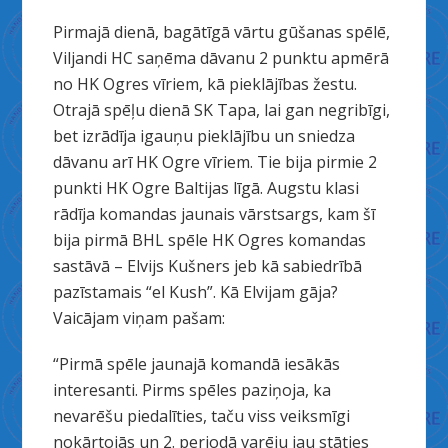
Pirmajā dienā, bagātīgā vārtu gūšanas spēlē,
Viljandi HC saņēma dāvanu 2 punktu apmērā
no HK Ogres vīriem, kā pieklājības žestu.
Otrajā spēļu dienā SK Tapa, lai gan negribīgi,
bet izrādīja igauņu pieklājību un sniedza
dāvanu arī HK Ogre vīriem. Tie bija pirmie 2
punkti HK Ogre Baltijas līgā. Augstu klasi
rādīja komandas jaunais vārstsargs, kam šī
bija pirmā BHL spēle HK Ogres komandas
sastāvā – Elvijs Kušners jeb kā sabiedrībā
pazīstamais “el Kush”. Kā Elvijam gāja?
Vaicājam viņam pašam:
“Pirmā spēle jaunajā komandā iesākās
interesanti. Pirms spēles paziņoja, ka
nevarēšu piedalīties, taču viss veiksmīgi
nokārtojās un 2. periodā varēju jau stāties