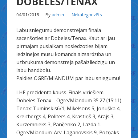
DOBELES/TENAX
04/01/2018
By
admin
Nekategorizēts
Labu sniegumu demonstrējām finālā
sacenšoties ar Dobeles/Tenax. Kaut arī jau
pirmajam puslaikam noslēdzoties bijām
iedzinējos mūsu komanda aizsardzībā un
uzbrukumā demonstrēja pašaizliedzīgu un
labu handbolu.
Paldies OGRE/MIANDUM par labu sniegumu!
LHF prezidenta kauss. Fināls vīriešiem
Dobeles Tenax – Ogre/Miandum 35:27 (15:11)
Tenax: Tuminskis6/1, Miķelsons 5, Jonuška 4,
Kreicbergs 4, Politers 4, Krastiņš 3, Arājs 3,
Kurzemnieks 3, Pančenko 2, Lazda 1.
Ogre/Miandum: Arv. Laganovskis 9, Pozņaks