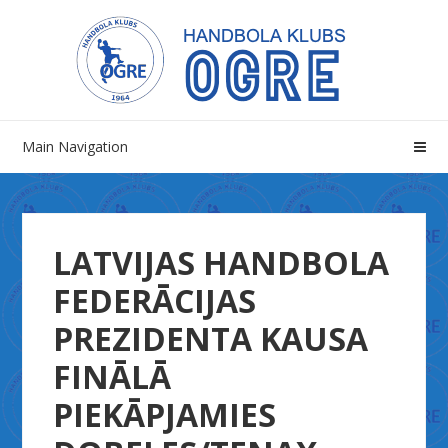
Skip
Skip
to
to
navigation
content
Main Navigation
LATVIJAS HANDBOLA
FEDERĀCIJAS
PREZIDENTA KAUSA
FINĀLĀ
PIEKĀPJAMIES