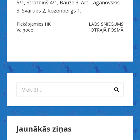
5/1, Strazdiņš 4/1, Bauze 3, Art. Laganovskis
3, Svārups 2, Rozenbergs 1.
Ziņu
Piekāpjamies HK
LABS SNIEGUMS
Vaiņode
OTRAJĀ POSMĀ
izvēlne
Meklēt:
Jaunākās ziņas