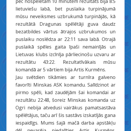
pēc nospēlētām 10 minūtēm rezultāts bija 8:5
lietuviešu labā, bet puslaika turpinājumā
mūsu neveiksmes uzbrukumā turpinājās, kā
rezultātā Dragunas spēlētāji guva daudz
bezatbildes vārtus ātrajos uzbrukumos un
puslaiku noslēdza ar 22:11 sava labā. Otrajā
puslaikā spēles gaita īpaši nemainījās un
Lietuvas klubs izcīnīja pārliecinošu uzvaru ar
rezultātu 43:22. Rezultatīvākais mūsu
komandā ar 5 vārtiem bija Artis Kurmēns.
Jau svētdien tikāmies ar turnīra galveno
favorīti Minskas ASK komandu. Salīdzinot ar
pirmo spēli, kad zaudējām šai komandai ar
rezultātu 22:48, šoreiz Minskas komanda uz
Ogri nebija atvedusi vairākus pamatsastāva
spēlētājus, taču arī šis sastāvs izskatījās gana
iespaidīgs. Mums šajā mačā darba apstākļu
dēļ nevarēja piedalīties Artis Kurmēns.