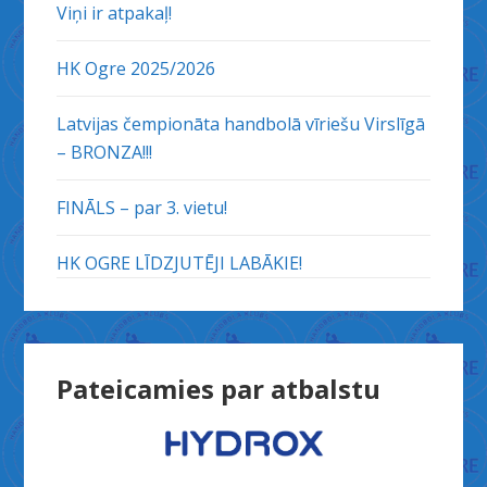
Viņi ir atpakaļ!
HK Ogre 2025/2026
Latvijas čempionāta handbolā vīriešu Virslīgā
– BRONZA!!!
FINĀLS – par 3. vietu!
HK OGRE LĪDZJUTĒJI LABĀKIE!
Pateicamies par atbalstu