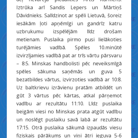
Iztrūka arī Sandis Lepers un Mārtiņš
Dāvidnieks. Salīdzinot ar spēli Lietuvā, šoreiz
iesākām ļoti apņēmīgi un gandrīz katru
uzbrukumu izspēlējām līdz drošam
metienam. Puslaika pirmo pusi lielākoties
turējāmies vadībā. Spēles 10.minūtē
izvirzījamies vadībā pat ar trīs vārtu pārsvaru
– 8:5. Minskas handbolisti pēc neveiksmīgā
spēles sākuma saņēmās un guva 5
bezatbildes vārtus, izvirzoties vadībā ar 10:8.
Uz baltkrievu izrāvienu pratām atbildēt un
gūt 3 vārtus pēc kārtas, atkal pārņemot
vadību ar rezultātu 11:10. Līdz puslaika
beigām viesi no Minskas prata atgūt vadību
un noslēgt puslaiku savā labā ar rezultātu
17:15. Otrā puslaika sākumā izpaudās viesu
fiziskais pārākums un viņi ātri ieguva 5-6