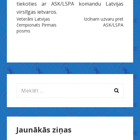
tiekoties ar ASK/LSPA komandu Latvijas
virslīgas ietvaros.
Ziņu
Veterāni Latvijas
Izcīnam uzvaru pret
čempionats Pirmais
ASK/LSPA
izvēlne
posms
Meklēt:
Jaunākās ziņas