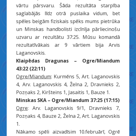
vārtu pārsvaru. Šāda rezultāta starpība
saglabājās līdz otrā puslaika vidum, bet
spēles beigām fiziskais spēks mums pietrūka
un Minskas handbolisti izcīnīja pārliecinošu
uzvaru ar rezultātu 37:25. Mūsu komandā
rezultatīvākais ar 9 vārtiem bija Arvis
Laganovskis.
Klaipēdas Dragunas – Ogre/Miandum
43:22 (22:11)
Ogre/Miandum
: Kurmēns 5, Art. Laganovskis
4, Arv. Laganovskis 4, Želna 2, Dravnieks 2,
Pozņaks 2, Kiršteins 1, Jasaitis 1, Bauze 1.
Minskas SKA – Ogre/Miandum 37:25 (17:15)
Ogre
: Arv. Laganovskis 9/1, Dravnieks 7,
Pozņaks 4, Bauze 2, Želna 2, Art. Laganovskis
1.
Nākamo spēli aizvadīsim 10.februārī, Ogrē