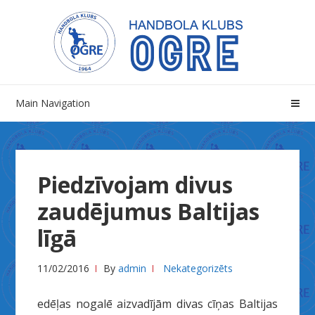
Skip
Skip
to
to
navigation
content
Main Navigation
Piedzīvojam divus
zaudējumus Baltijas
līgā
11/02/2016
By
admin
Nekategorizēts
edēļas nogalē aizvadījām divas cīņas Baltijas