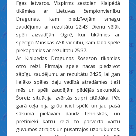
līgas ietvaros. Vispirms sestdien Klaipēdā
tikāmies ar Lietuvas čempionvienību
Dragunas, kam piedzīvojām smagu
zaudējumu ar rezultātu 22:43. Dienu vēlāk
spēli aizvadījām Ogrē, kur tikāmies ar
spēcīgo Minskas ASK vienību, kam labā spēlē
piekāpāmies ar rezultātu 25:37.
Ar Klaipēdas Dragunas šosezon tikāmies
otro reizi. Pirmajā spēlē nācās piedzīvot
sāpīgu zaudējumu ar rezultātu 24:25, lai gan
lielāko spēles daļu vadībā atradāmies tieši
mēs un spēli zaudējām pēdējās sekundēs.
Šoreiz situācija izvērtās stipri citādāka. Pēc
garā ceļa bija grūti ieiet spēlē un jau pašā
sākumā pieļāvām daudz tehniskās, un
pretinieki katru reizi to pārvērta vārtu
guvumos ātrajos un pusātrajos uzbrukumos.