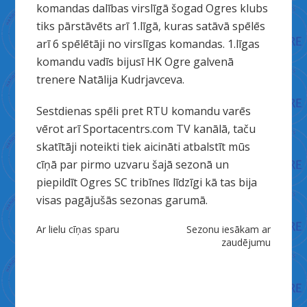
komandas dalības virslīgā šogad Ogres klubs
tiks pārstāvēts arī 1.līgā, kuras satāvā spēlēs
arī 6 spēlētāji no virslīgas komandas. 1.līgas
komandu vadīs bijusī HK Ogre galvenā
trenere Natālija Kudrjavceva.
Sestdienas spēli pret RTU komandu varēs
vērot arī Sportacentrs.com TV kanālā, taču
skatītāji noteikti tiek aicināti atbalstīt mūs
cīņā par pirmo uzvaru šajā sezonā un
piepildīt Ogres SC tribīnes līdzīgi kā tas bija
visas pagājušās sezonas garumā.
Ziņu
Ar lielu cīņas sparu
Sezonu iesākam ar
zaudējumu
izvēlne