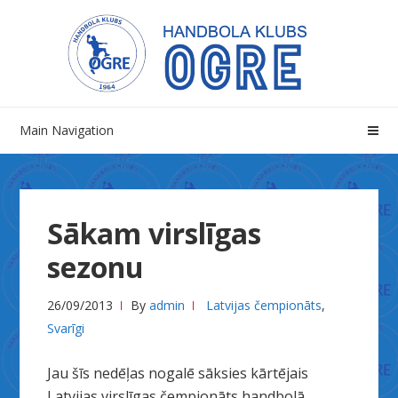
Skip
Skip
to
to
navigation
content
Main Navigation
Sākam virslīgas
sezonu
26/09/2013
By
admin
Latvijas čempionāts
,
Svarīgi
Jau šīs nedēļas nogalē sāksies kārtējais
Latvijas virslīgas čempionāts handbolā.