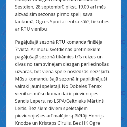
Sestdien, 28.septembrī, plkst. 19.00 arī mēs
aizvadīsim sezonas pirmo spēli, savā
laukumā, Ogres Sporta centra zālē, tiekoties
ar RTU vienību.
Pagājušajā sezonā RTU komanda finišēja
7.vietā. Ar mūsu svētdienas pretiniekiem
pagājušajā sezonā tikāmies trīs reizes un
divās no tām svinējām diezgan pārliecinošas
uzvaras, bet viena spēle noslēdzās neizšķirti.
Mūsu komandu šajā sezonā ir papildinājuši
vairāki jauni spēlētāji. No Dobeles Tenax
vienības mūsu komandai ir pievienojies
Sandis Lepers, no LSPA/Celtnieks Mārtiņš
Leitis. Bez šiem diviem spēlētājiem
pievienojušies arī malējie spēlētāji Henrijs
Knodze un Kristaps Cīrulis. Bez HK Ogre