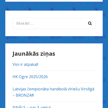
Meklēt:
Jaunākās ziņas
Viņi ir atpakaļ!
HK Ogre 2025/2026
Latvijas čempionāta handbolā vīriešu Virslīgā
– BRONZA!!!
FINĀLS – par 3. vietu!