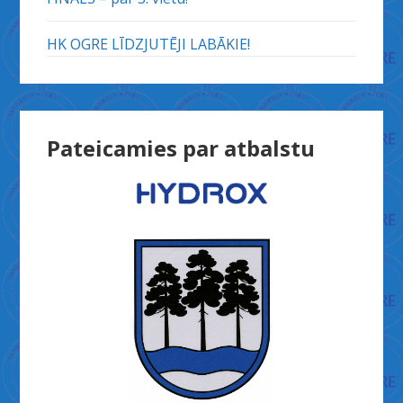
HK OGRE LĪDZJUTĒJI LABĀKIE!
Pateicamies par atbalstu