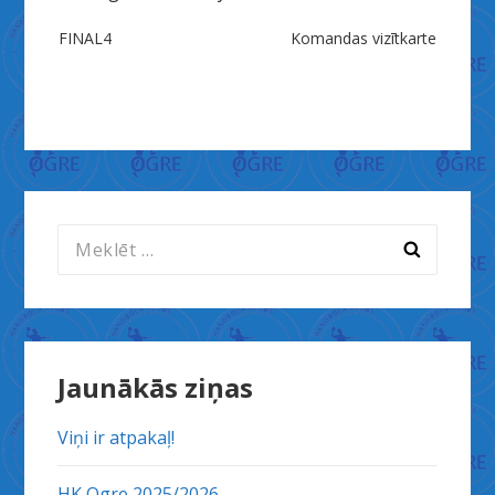
Ziņu
FINAL4
Komandas vizītkarte
izvēlne
Meklēt:
Jaunākās ziņas
Viņi ir atpakaļ!
HK Ogre 2025/2026