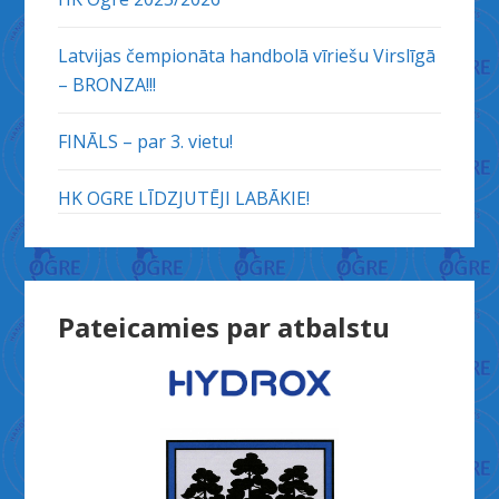
Latvijas čempionāta handbolā vīriešu Virslīgā
– BRONZA!!!
FINĀLS – par 3. vietu!
HK OGRE LĪDZJUTĒJI LABĀKIE!
Pateicamies par atbalstu