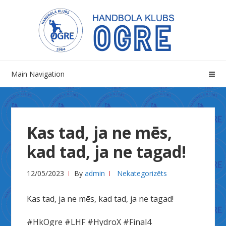
Skip
Skip
to
to
navigation
content
Main Navigation
Kas tad, ja ne mēs,
kad tad, ja ne tagad!
12/05/2023
By
admin
Nekategorizēts
Kas tad, ja ne mēs, kad tad, ja ne tagad!
#HkOgre #LHF #HydroX #Final4