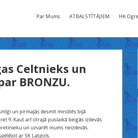
Par Mums
ATBALSTĪTĀJIEM
HK Ogre
as Celtnieks un
 par BRONZU.
mīgi un pirmajās desmit minūtēs bijā
ret 9. Kaut arī otrajā puslaikā beigās izdevās
 pretinieku un uzvarēt mums neizdevās.
ēlējot ar SK Latgols.