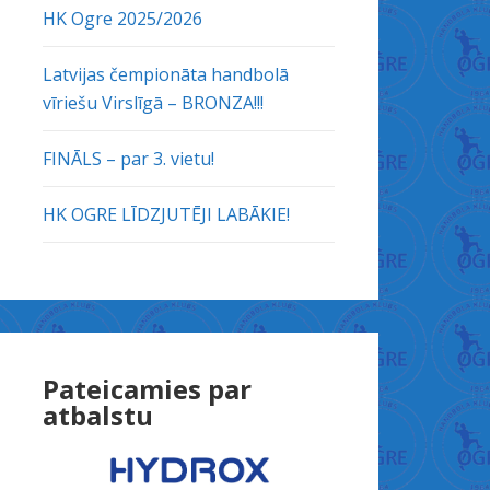
HK Ogre 2025/2026
Latvijas čempionāta handbolā
vīriešu Virslīgā – BRONZA!!!
FINĀLS – par 3. vietu!
HK OGRE LĪDZJUTĒJI LABĀKIE!
Pateicamies par
atbalstu