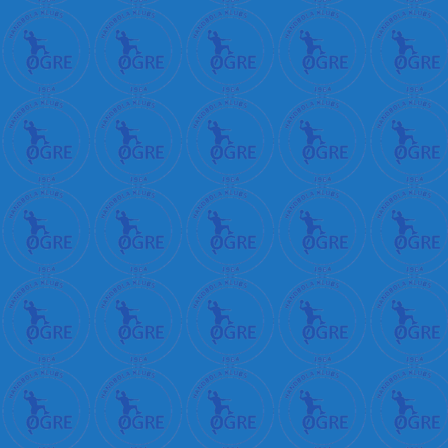
+
क
+
म
न
+
क
र
न
+
प
र
+
भ
+
ब
ड
+