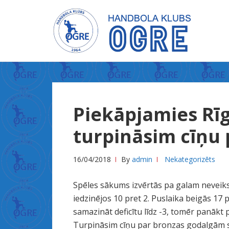
Skip
Skip
to
to
navigation
content
X
n
Piekāpjamies Rīg
x
x
turpināsim cīņu
س
ك
16/04/2018
By
admin
Nekategorizēts
س
ل
Spēles sākums izvērtās pa galam neveiks
ي
iedzinējos 10 pret 2. Puslaika beigās 17 p
ل
samazināt deficītu līdz -3, tomēr panākt
ة
Turpināsim cīņu par bronzas godalgām sp