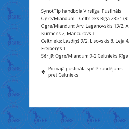
ا
ل
SynotTip handbola Virslīga. Pusfināls
د
Ogre/Miandum – Celtnieks Rīga 28:31 (9:
خ
Ogre/Miandum: Arv. Laganovskis 13/2, Ar
ل
Kurmēns 2, Mancurovs 1.
ة
Celtnieks: Lazdiņš 9/2, Lisovskis 8, Leja 4,
ف
Freibergs 1.
ت
Sērijā: Ogre/Miandum 0-2 Celtnieks Rīga
ح
Ziņu
Pirmajā pusfināla spēlē zaudējums
غ
pret Celtnieks
ش
izvēlne
ا
ء
ا
ل
ب
ك