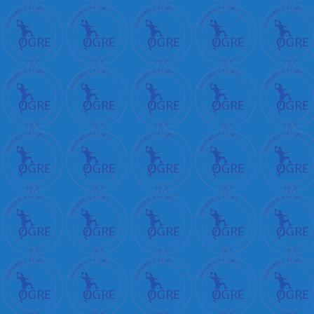
ا
ر
ة
س
ك
س
ن
ي
ك
ا
خ
و
ا
ت
ब
ह
न