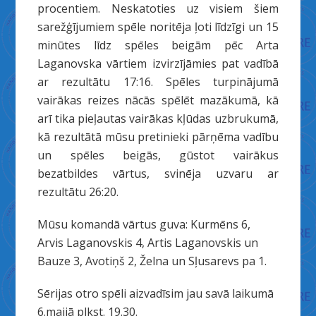
procentiem. Neskatoties uz visiem šiem
sarežģījumiem spēle noritēja ļoti līdzīgi un 15
minūtes līdz spēles beigām pēc Arta
Laganovska vārtiem izvirzījāmies pat vadībā
ar rezultātu 17:16. Spēles turpinājumā
vairākas reizes nācās spēlēt mazākumā, kā
arī tika pieļautas vairākas kļūdas uzbrukumā,
kā rezultātā mūsu pretinieki pārņēma vadību
un spēles beigās, gūstot vairākus
bezatbildes vārtus, svinēja uzvaru ar
rezultātu 26:20.
Mūsu komandā vārtus guva: Kurmēns 6,
Arvis Laganovskis 4, Artis Laganovskis un
Bauze 3, Avotiņš 2, Želna un Sļusarevs pa 1.
Sērijas otro spēli aizvadīsim jau savā laikumā
6.maijā plkst. 19.30.