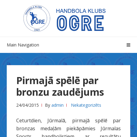
Skip
Skip
to
to
navigation
content
Main Navigation
Pirmajā spēlē par
bronzu zaudējums
24/04/2015
By
admin
Nekategorizēts
Ceturtdien, Jūrmalā, pirmajā spēlē par
bronzas medaļām piekāpāmies Jūrmalas
Sports handbolistiem ar rezultātu