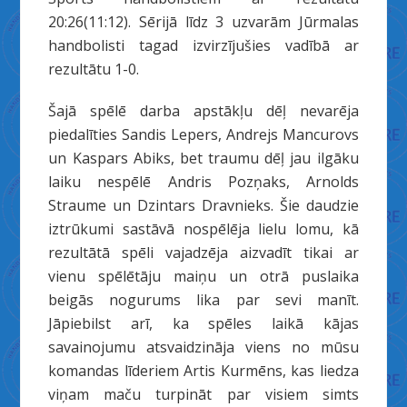
20:26(11:12). Sērijā līdz 3 uzvarām Jūrmalas
handbolisti tagad izvirzījušies vadībā ar
rezultātu 1-0.
Šajā spēlē darba apstākļu dēļ nevarēja
piedalīties Sandis Lepers, Andrejs Mancurovs
un Kaspars Abiks, bet traumu dēļ jau ilgāku
laiku nespēlē Andris Pozņaks, Arnolds
Straume un Dzintars Dravnieks. Šie daudzie
iztrūkumi sastāvā nospēlēja lielu lomu, kā
rezultātā spēli vajadzēja aizvadīt tikai ar
vienu spēlētāju maiņu un otrā puslaika
beigās nogurums lika par sevi manīt.
Jāpiebilst arī, ka spēles laikā kājas
savainojumu atsvaidzināja viens no mūsu
komandas līderiem Artis Kurmēns, kas liedza
viņam maču turpināt par visiem simts