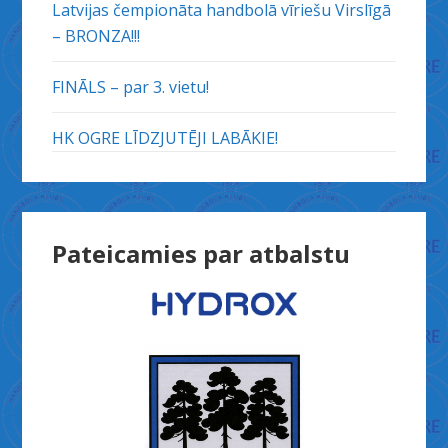
Latvijas čempionāta handbolā vīriešu Virslīgā
– BRONZA!!!
FINĀLS – par 3. vietu!
HK OGRE LĪDZJUTĒJI LABĀKIE!
Pateicamies par atbalstu