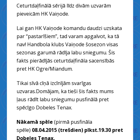
Ceturtdaļfinālā sērijā līdz divām uzvarām
pieveicām HK Vaiņode.
Lai gan HK Vaiņode komandu daudzi uzskata
par “pastarīšiem”, tad varam apgalvot, ka tā
nav! Handbola klubs Vaiņode šosezon visas
sezonas garumā rādīja labu sniegumu. Šis
fakts pierādījās ceturtdaļfināla sacensībās
pret HK Ogre/Miandum.
Tikai sīvā cīņā izcīnījām svarīgas
uzvaras.Domājam, ka tieši šis fakts mums
ļaus rādīt labu sniegumu pusfinālā pret
spēcīgo Dobeles Tenax.
Nākamā spēle
(pirmā pusfināla
spēle)
08.04.2015 (trešdien) plkst.19.30 pret
Dobeles Tenax.