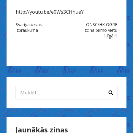
http://youtu.be/e0Ws3CHhueY
Ziņu
Svarīga uzvara
ONSC/HK OGRE
izbraukumā
izcīna pirmo vietu
izvēlne
1.līgā !!!
Meklēt:
Jaunākās ziņas