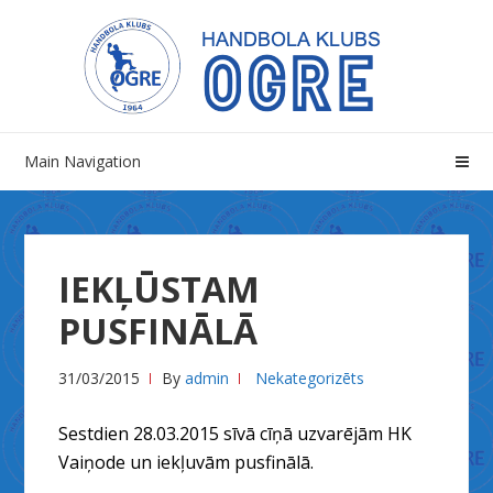
Skip
Skip
to
to
navigation
content
Main Navigation
IEKĻŪSTAM
PUSFINĀLĀ
31/03/2015
By
admin
Nekategorizēts
Sestdien 28.03.2015 sīvā cīņā uzvarējām HK
Vaiņode un iekļuvām pusfinālā.