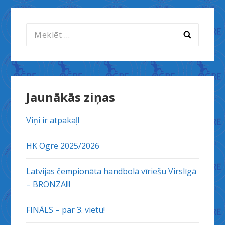
Meklēt:
Jaunākās ziņas
Viņi ir atpakaļ!
HK Ogre 2025/2026
Latvijas čempionāta handbolā vīriešu Virslīgā
– BRONZA!!!
FINĀLS – par 3. vietu!