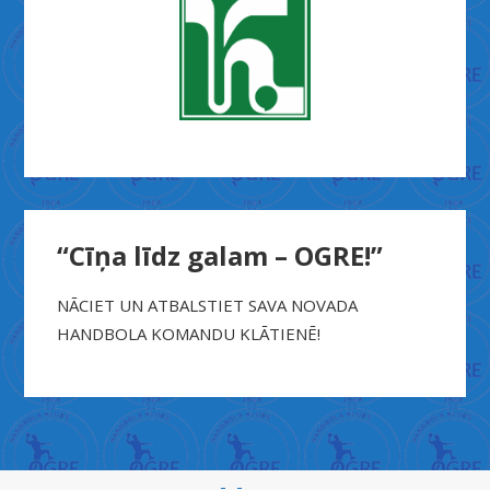
“Cīņa līdz galam – OGRE!”
NĀCIET UN ATBALSTIET SAVA NOVADA
HANDBOLA KOMANDU KLĀTIENĒ!
X
n