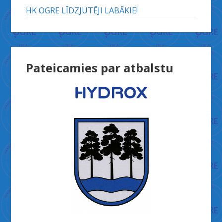
HK OGRE LĪDZJUTĒJI LABĀKIE!
Pateicamies par atbalstu