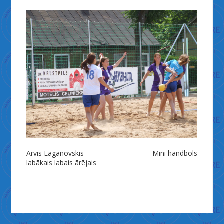
Ziņu
Arvis Laganovskis
Mini handbols
labākais labais ārējais
izvēlne