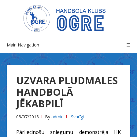
Skip
Skip
to
to
navigation
content
Main Navigation
UZVARA PLUDMALES
HANDBOLĀ
JĒKABPILĪ
08/07/2013
By
admin
Svarīgi
Pārliecinošu sniegumu demonstrēja HK